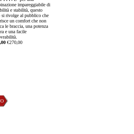
inazione impareggiabile di
bilità e stabilità, questo
o si rivolge al pubblico che
risce un comfort che non
ica le braccia, una potenza
ra e una facile
rabilità.
,00
€270,00
e
TO