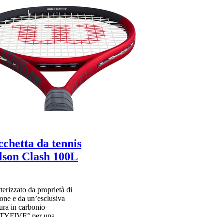
chetta da tennis
lson Clash 100L
terizzato da proprietà di
ione e da un’esclusiva
tura in carbonio
YFIVE° per una