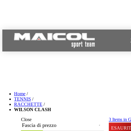
Home
/
TENNIS
/
RACCHETTE
/
WILSON CLASH
Close
3 Items in G
Fascia di prezzo
Disponibil
ESAURI