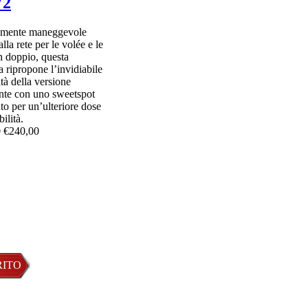
V2
amente maneggevole
er
alla rete per le volée e le
in doppio, questa
a ripropone l’invidiabile
lità della versione
nte con uno sweetspot
to per un’ulteriore dose
ilità.
0
€240,00
ne
bile
RITO