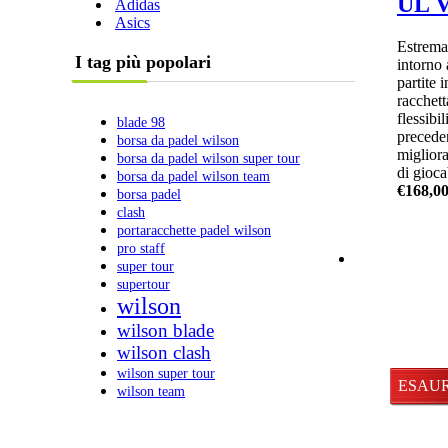
UL 
Adidas
Iscriviti
Asics
alla
Estrem
newslett
I tag più popolari
intorno 
partite 
racchett
flessibi
blade 98
precede
borsa da padel wilson
migliora
borsa da padel wilson super tour
Sottoscrivi
di giocab
borsa da padel wilson team
€168,0
borsa padel
Annulla
clash
registrazio
portaracchette padel wilson
pro staff
super tour
supertour
wilson
wilson blade
wilson clash
wilson super tour
Disponi
ESAU
wilson team