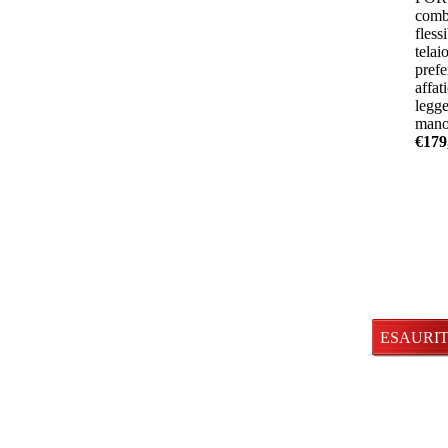
comb
flessi
telai
prefe
affat
legge
manov
€179
Disponibil
ESAURI