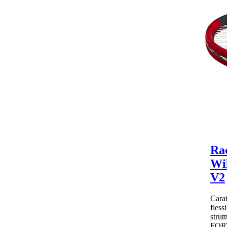
Rac
Wi
V2
Carat
fless
strut
FORT