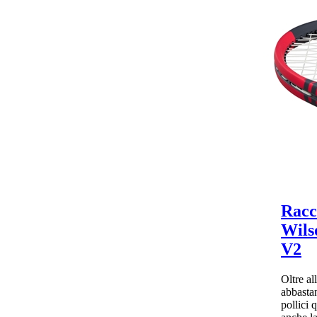
Racc
Wils
V2
Oltre al
abbasta
pollici 