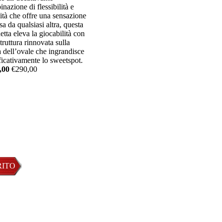
nazione di flessibilità e
lità che offre una sensazione
sa da qualsiasi altra, questa
etta eleva la giocabilità con
truttura rinnovata sulla
 dell’ovale che ingrandisce
ficativamente lo sweetspot.
,00
€290,00
bile
RITO