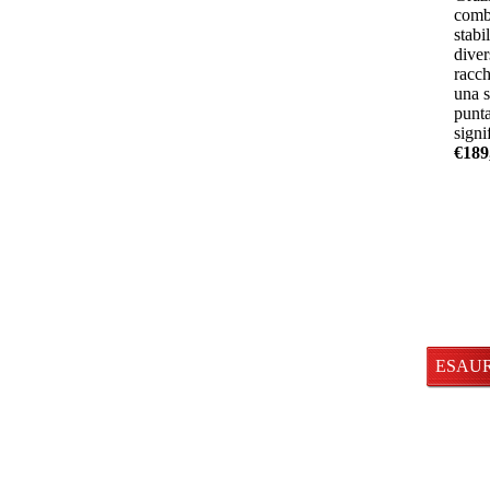
combi
stabi
diver
racch
una s
punta
signi
€189
Disponi
ESAU