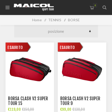
0
Home
/
TENNIS
/
BORSE
DISPONIBILE
ESAURITO
DISPONIBILE
ESAURITO
BORSA CLASH V2 SUPER
BORSA CLASH V2 SUPER
TOUR 15
TOUR 9
€119,00
€99,00
€150,00
€130,00