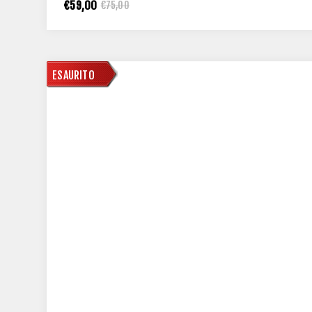
€59,00
€75,00
DISPONIBILE
ESAURITO