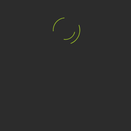
MARCHI
I TAG PIÙ POPOLARI
PUNTO VENDITA
INFORMAZIONI
IL MIO ACCOUNT
NEWSLETTER