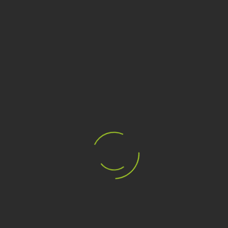
CERCA
CARRELLO
PRODOTTI CON TAG "ROGER
FEDERER O1 PRO"