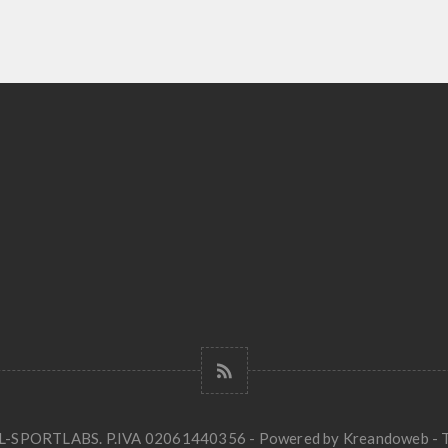
SL-SPORTLABS. P.IVA 02061440356 - Powered by
Kreandoweb
- T