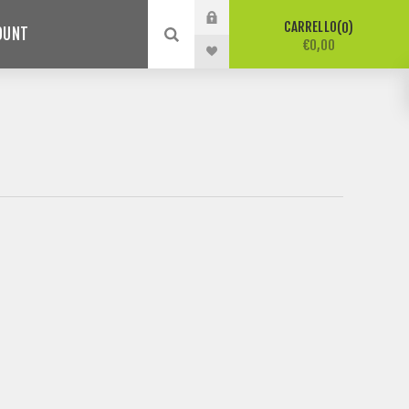
CARRELLO
0
COUNT
€0,00