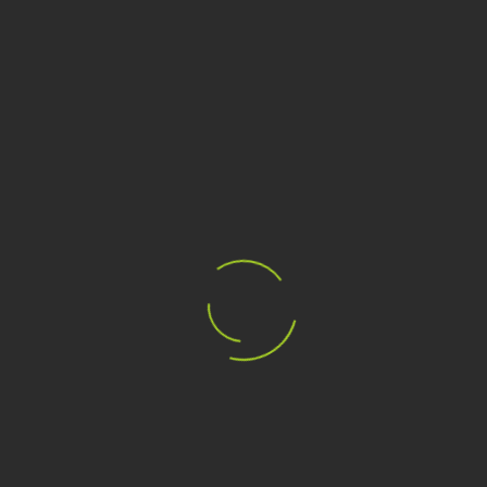
RACCHETTA DA TENNIS
WILSON BLADE 100 V9
€189,00
€270,00
CATEGORIE
MARCHI
I TAG PIÙ POPOLARI