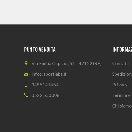
PUNTO VENDITA
INFORMA
Via Emilia Ospizio, 51 - 42122 (RE)
Contatti
info@sportlabs.it
Spedizion
3485141464
Privacy
0522 550008
Termini e 
Chi siamo