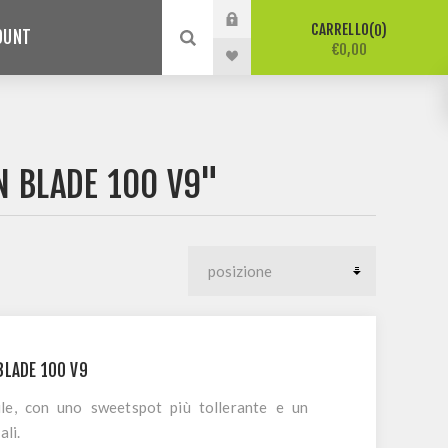
CARRELLO
0
COUNT
€0,00
N BLADE 100 V9"
BLADE 100 V9
ile, con uno sweetspot più tollerante e un
ali.