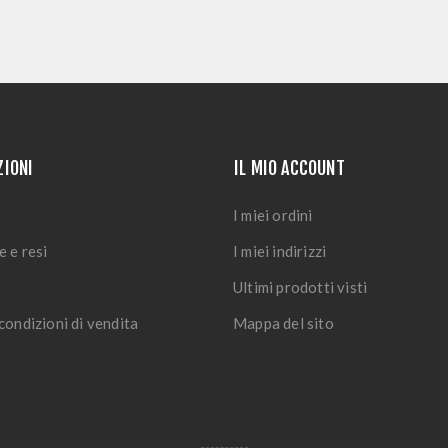
ZIONI
IL MIO ACCOUNT
I miei ordini
e e resi
I miei indirizzi
Ultimi prodotti visti
condizioni di vendita
Mappa del sito