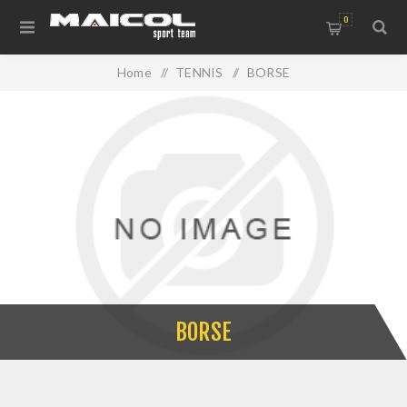
0
Home
/
TENNIS
/
BORSE
BORSE