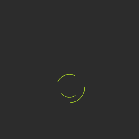
BORSA DA PADEL WILSON
BORSA DA PADEL WILSON
SUPER TOUR NERA
SUPER TOUR ROSSA
€69,90
€69,90
€110,00
€110,00
CATEGORIE
MARCHI
I TAG PIÙ POPOLARI