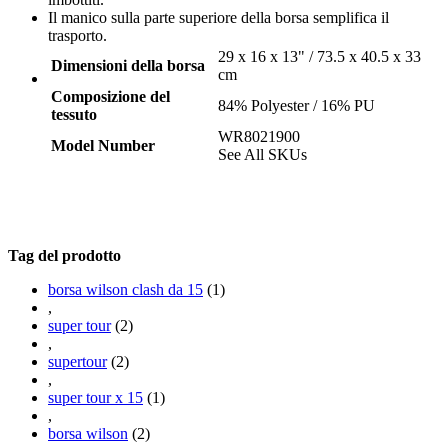
Il manico sulla parte superiore della borsa semplifica il
trasporto.
29 x 16 x 13" / 73.5 x 40.5 x 33
Dimensioni della borsa
cm
Composizione del
84% Polyester / 16% PU
tessuto
WR8021900
Model Number
See All SKUs
Tag del prodotto
borsa wilson clash da 15
(1)
,
super tour
(2)
,
supertour
(2)
,
super tour x 15
(1)
,
borsa wilson
(2)