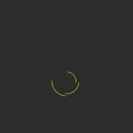
Cod:
6DPG1F
Si tratta dela prima recensione per questo prodotto
€378,00
€630,00
PREZZO:
PREZZO LISTINO:
Giacca nazionale sci FISI Italia
SELEZIONA TAGLIA
*