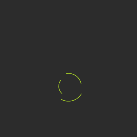
PANTALONI SCI KAPPA
DONNA 6CENTO 665PG
€259,99
€330,00
CATEGORIE
MARCHI
I TAG PIÙ POPOLARI