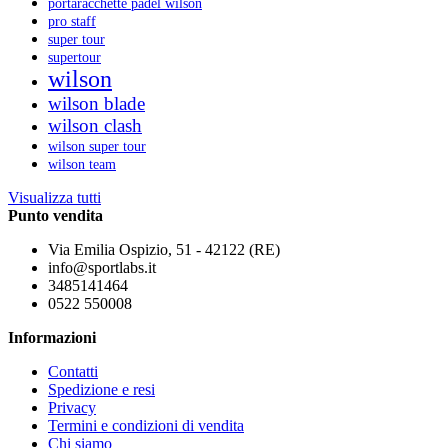
portaracchette padel wilson
pro staff
super tour
supertour
wilson
wilson blade
wilson clash
wilson super tour
wilson team
Visualizza tutti
Punto vendita
Via Emilia Ospizio, 51 - 42122 (RE)
info@sportlabs.it
3485141464
0522 550008
Informazioni
Contatti
Spedizione e resi
Privacy
Termini e condizioni di vendita
Chi siamo